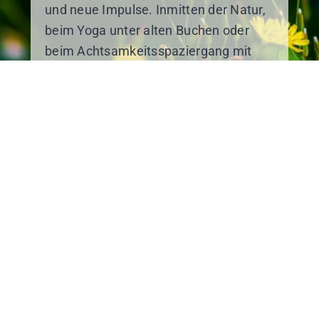
und neue Impulse. Inmitten der Natur,
beim Yoga unter alten Buchen oder
beim Achtsamkeitsspaziergang mit
Benjamin, öffneten sich neue
Perspektiven. Auch das gemeinsame
Lachen – ob beim Lach-Yoga oder in
der Sauna – kam nicht zu kurz.
Neben theoretischen Impulsen zu
Resilienz und Stressmanagement gab
es praktische Tipps zur basischen
Ernährung, ergänzt durch persönliche
Erfahrungen aus der Gruppe. Die
kreative Küche des Hotels Sonnentau
verwöhnte uns mit köstlichen, leichten
Mahlzeiten.